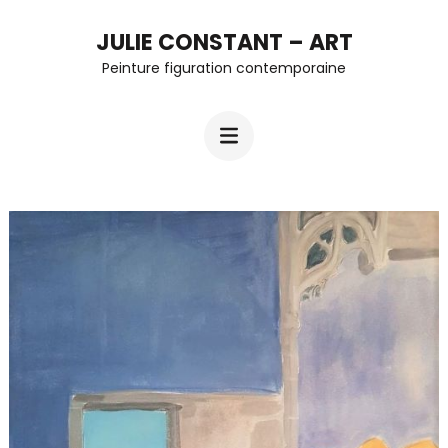
Aller
JULIE CONSTANT – ART
au
Peinture figuration contemporaine
contenu
(Pressez
Entrée)