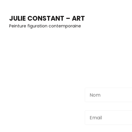
Aller
au
JULIE CONSTANT – ART
contenu
Peinture figuration contemporaine
(Pressez
Entrée)